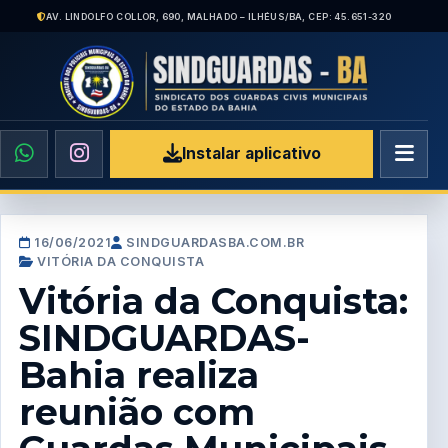
AV. LINDOLFO COLLOR, 690, MALHADO – ILHÉUS/BA, CEP: 45.651-320
Instalar aplicativo
16/06/2021
SINDGUARDASBA.COM.BR
VITÓRIA DA CONQUISTA
Vitória da Conquista:
SINDGUARDAS-
Bahia realiza
reunião com