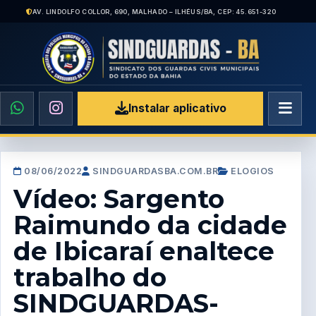
AV. LINDOLFO COLLOR, 690, MALHADO – ILHÉUS/BA, CEP: 45.651-320
Instalar aplicativo
08/06/2022
SINDGUARDASBA.COM.BR
ELOGIOS
Vídeo: Sargento
Raimundo da cidade
de Ibicaraí enaltece
trabalho do
SINDGUARDAS-