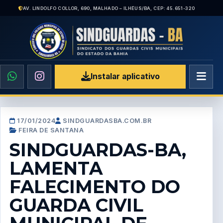
AV. LINDOLFO COLLOR, 690, MALHADO – ILHÉUS/BA, CEP: 45.651-320
Instalar aplicativo
17/01/2024
SINDGUARDASBA.COM.BR
FEIRA DE SANTANA
SINDGUARDAS-BA,
LAMENTA
FALECIMENTO DO
GUARDA CIVIL