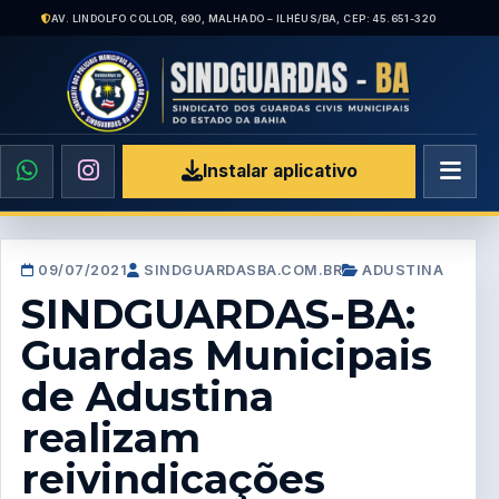
AV. LINDOLFO COLLOR, 690, MALHADO – ILHÉUS/BA, CEP: 45.651-320
Instalar aplicativo
09/07/2021
SINDGUARDASBA.COM.BR
ADUSTINA
SINDGUARDAS-BA:
Guardas Municipais
de Adustina
realizam
reivindicações