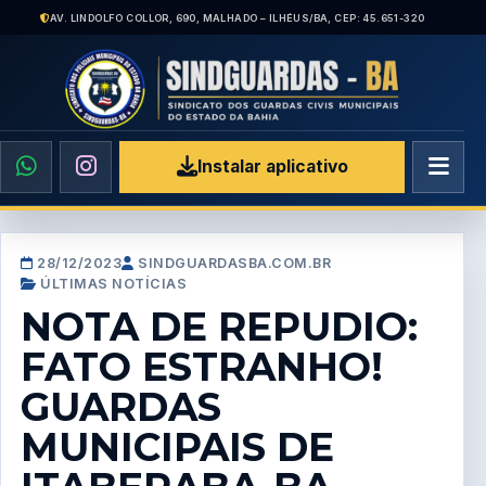
AV. LINDOLFO COLLOR, 690, MALHADO – ILHÉUS/BA, CEP: 45.651-320
Instalar aplicativo
28/12/2023
SINDGUARDASBA.COM.BR
ÚLTIMAS NOTÍCIAS
NOTA DE REPUDIO:
FATO ESTRANHO!
GUARDAS
MUNICIPAIS DE