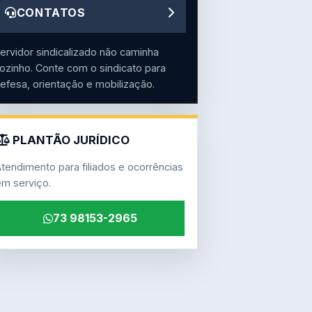
CONTATOS
ervidor sindicalizado não caminha
ozinho. Conte com o sindicato para
efesa, orientação e mobilização.
PLANTÃO JURÍDICO
tendimento para filiados e ocorrências
m serviço.
73 98153-2965