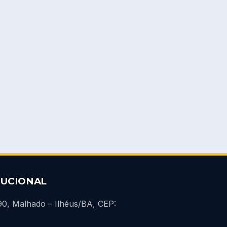
TUCIONAL
690, Malhado – Ilhéus/BA, CEP: