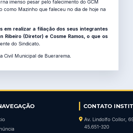
xterna imenso pesar pelo falecimento do GCM
o como Mazinho que faleceu no dia de hoje na
em realizar a filiação dos seus integrantes
 Ribeiro (Diretor) e Cosme Ramos, o que os
dente do Sindicato.
a Civil Municipal de Buerarema.
NAVEGAÇÃO
CONTATO INSTI
cio
Av. Lindolfo Collor, 
45.651-320
núncia