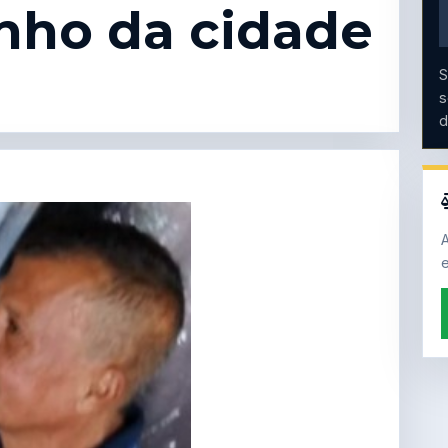
nho da cidade
S
s
d
A
e