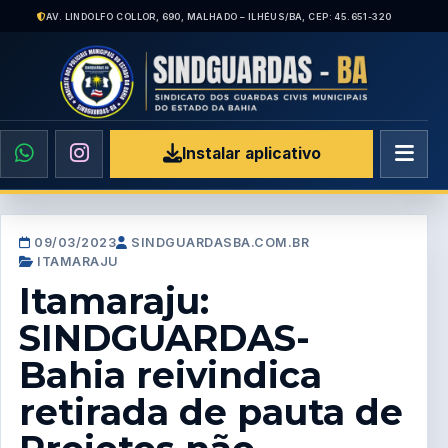
AV. LINDOLFO COLLOR, 690, MALHADO – ILHÉUS/BA, CEP: 45.651-320
Instalar aplicativo
09/03/2023
SINDGUARDASBA.COM.BR
ITAMARAJU
Itamaraju:
SINDGUARDAS-
Bahia reivindica
retirada de pauta de