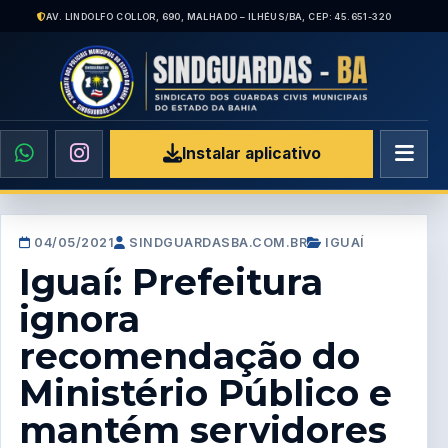
AV. LINDOLFO COLLOR, 690, MALHADO – ILHÉUS/BA, CEP: 45.651-320
Instalar aplicativo
04/05/2021
SINDGUARDASBA.COM.BR
IGUAÍ
Iguaí: Prefeitura
ignora
recomendação do
Ministério Público e
mantém servidores