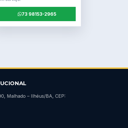
73 98153-2965
TUCIONAL
690, Malhado – Ilhéus/BA, CEP: