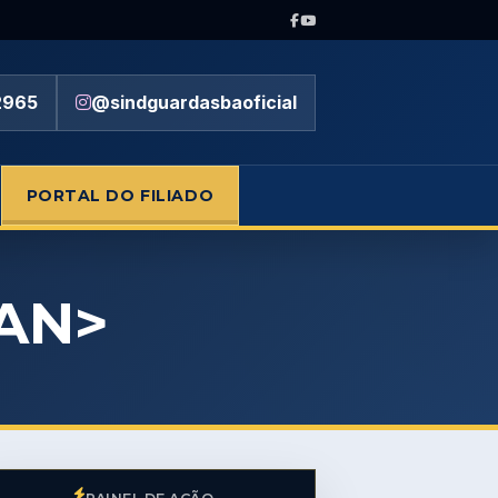
2965
@sindguardasbaoficial
PORTAL DO FILIADO
AN>