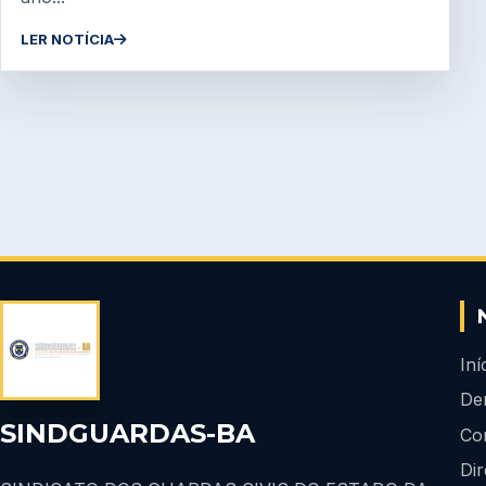
LER NOTÍCIA
Iní
De
SINDGUARDAS-BA
Co
Dir