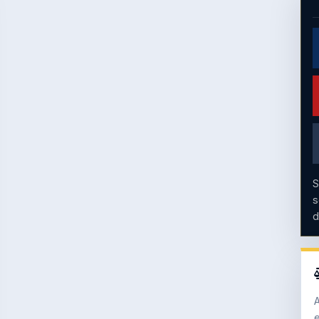
S
s
d
A
e