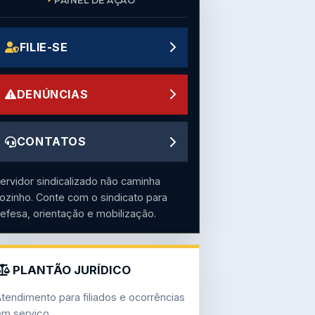
PAINEL DE AÇÃO
FILIE-SE
DENÚNCIAS
CONTATOS
ervidor sindicalizado não caminha
ozinho. Conte com o sindicato para
efesa, orientação e mobilização.
PLANTÃO JURÍDICO
tendimento para filiados e ocorrências
m serviço.