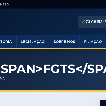
1-320
73 98153-
ETORIA
LEGISLAÇÃO
SOBRE NÓS
FILIAÇÃO
<SPAN>FGTS</SP
BA.