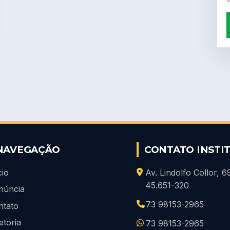
NAVEGAÇÃO
CONTATO INSTI
cio
Av. Lindolfo Collor, 
45.651-320
núncia
73 98153-2965
ntato
etoria
73 98153-2965