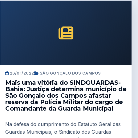
26/01/2022
SÃO GONÇALO DOS CAMPOS
Mais uma vitória do SINDGUARDAS-
Bahia: Justiça determina município de
São Gonçalo dos Campos afastar
reserva da Polícia Militar do cargo de
Comandante da Guarda Municipal
Na defesa do cumprimento do Estatuto Geral das
Guardas Municipais, o Sindicato dos Guardas