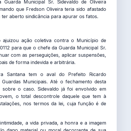
 Guarda Municipal Sr. Sidevaldo de Oliveira
rmando que Fredson Oliveira teria sido afastado
ter aberto sindicância para apurar os fatos.
ajuizou ação coletiva contra o Município de
0112 para que o chefe da Guarda Municipal Sr.
inuar com as perseguições, aplicar suspensões,
ais de forma indevida e arbitrária.
ra Santana tem o aval do Prefeito Ricardo
 Guardas Municipais. Até o fechamento desta
 sobre o caso. Sidevaldo já foi envolvido em
ovem, o total descontrole daquele que tem à
stalações, nos termos da lei, cuja função é de
a intimidade, a vida privada, a honra e a imagem
elo dano material ou moral decorrente de sua