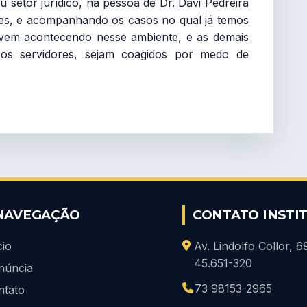
etor jurídico, na pessoa de Dr. Davi Pedreira
s, e acompanhando os casos no qual já temos
e vem acontecendo nesse ambiente, e as demais
 os servidores, sejam coagidos por medo de
NAVEGAÇÃO
CONTATO INSTI
cio
Av. Lindolfo Collor, 
45.651-320
núncia
73 98153-2965
ntato