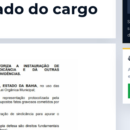
ado do cargo
S
s
d
A
e