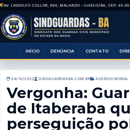
AV. LINDOLFO COLLOR, 690, MALHADO – ILHÉUS/BA, CEP: 45.65
INÍCIO
DENÚNCIA
CONTATO
DIR
04/10/2022
SINDGUARDASBA.COM.BR
ASSÉDIO MORAL
Vergonha: Guar
de Itaberaba q
perseguição pol