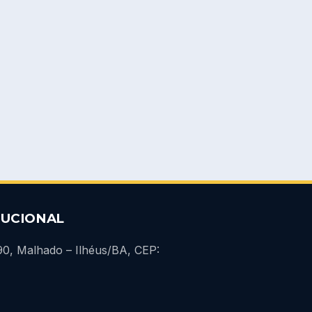
TUCIONAL
690, Malhado – Ilhéus/BA, CEP: