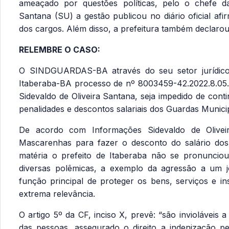
ameaçado por questões políticas, pelo o chefe da
Santana (SU) a gestão publicou no diário oficial afi
dos cargos. Além disso, a prefeitura também declarou 
RELEMBRE O CASO:
O SINDGUARDAS-BA através do seu setor jurídico 
Itaberaba-BA processo de nº 8003459-42.2022.8.05.
Sidevaldo de Oliveira Santana, seja impedido de cont
penalidades e descontos salariais dos Guardas Municip
De acordo com Informações Sidevaldo de Olivei
Mascarenhas para fazer o desconto do salário dos
matéria o prefeito de Itaberaba não se pronunciou
diversas polêmicas, a exemplo da agressão a um j
função principal de proteger os bens, serviços e in
extrema relevância.
O artigo 5º da CF, inciso X, prevê: “são invioláveis 
das pessoas, assegurado o direito a indenização p