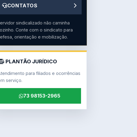
CONTATOS
ervidor sindicalizado não caminha
ozinho. Conte com o sindicato para
efesa, orientação e mobilização.
PLANTÃO JURÍDICO
tendimento para filiados e ocorrências
m serviço.
73 98153-2965