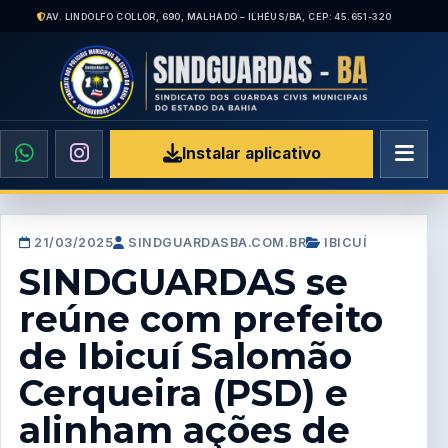
AV. LINDOLFO COLLOR, 690, MALHADO – ILHÉUS/BA, CEP: 45.651-320
Instalar aplicativo
21/03/2025
SINDGUARDASBA.COM.BR
IBICUÍ
SINDGUARDAS se
reúne com prefeito
de Ibicuí Salomão
Cerqueira (PSD) e
alinham ações de