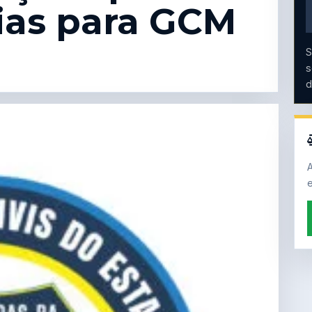
ias para GCM
S
s
d
A
e