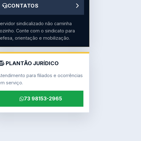
CONTATOS
ervidor sindicalizado não caminha
ozinho. Conte com o sindicato para
efesa, orientação e mobilização.
PLANTÃO JURÍDICO
tendimento para filiados e ocorrências
m serviço.
73 98153-2965