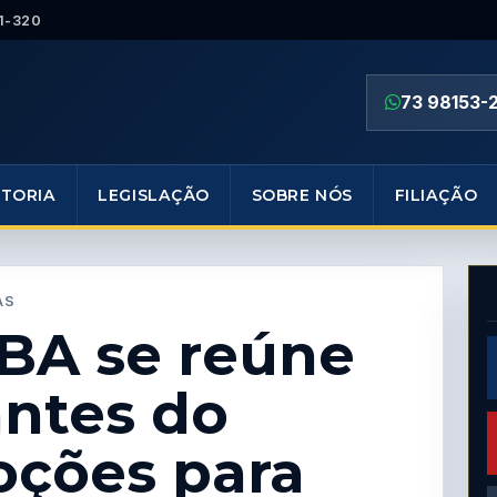
1-320
73 98153-
ETORIA
LEGISLAÇÃO
SOBRE NÓS
FILIAÇÃO
AS
A se reúne
ntes do
oções para