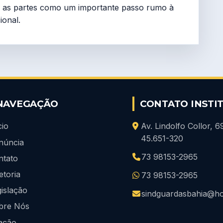
as as partes como um importante passo rumo à
ional.
NAVEGAÇÃO
CONTATO INSTI
cio
Av. Lindolfo Collor, 
45.651-320
núncia
73 98153-2965
ntato
etoria
73 98153-2965
islação
sindguardasbahia@ho
bre Nós
iação