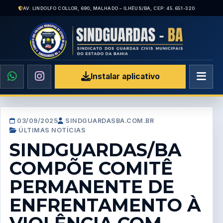
AV. LINDOLFO COLLOR, 690, MALHADO – ILHÉUS/BA, CEP: 45.651-320
Instalar aplicativo
03/09/2025
SINDGUARDASBA.COM.BR
ÚLTIMAS NOTÍCIAS
SINDGUARDAS/BA
COMPÕE COMITÊ
PERMANENTE DE
ENFRENTAMENTO À