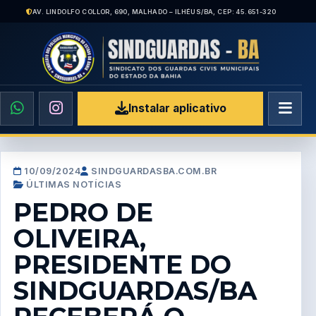
AV. LINDOLFO COLLOR, 690, MALHADO – ILHÉUS/BA, CEP: 45.651-320
Instalar aplicativo
10/09/2024
SINDGUARDASBA.COM.BR
ÚLTIMAS NOTÍCIAS
PEDRO DE
OLIVEIRA,
PRESIDENTE DO
SINDGUARDAS/BA