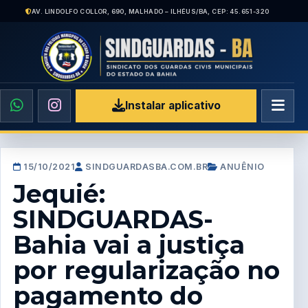
AV. LINDOLFO COLLOR, 690, MALHADO – ILHÉUS/BA, CEP: 45.651-320
Instalar aplicativo
15/10/2021
SINDGUARDASBA.COM.BR
ANUÊNIO
Jequié:
SINDGUARDAS-
Bahia vai a justiça
por regularização no
pagamento do