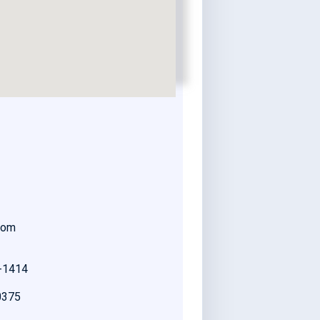
com
5-1414
0375