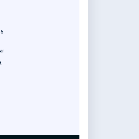
65
ar
A