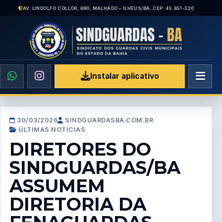
AV. LINDOLFO COLLOR, 690, MALHADO – ILHÉUS/BA, CEP: 45.651-320
Instalar aplicativo
30/03/2026
SINDGUARDASBA.COM.BR
ÚLTIMAS NOTÍCIAS
DIRETORES DO
SINDGUARDAS/BA
ASSUMEM
DIRETORIA DA