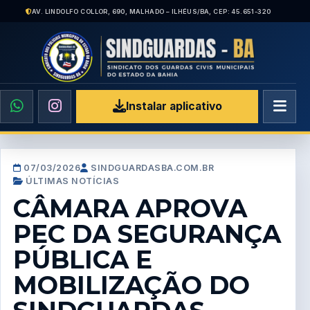
AV. LINDOLFO COLLOR, 690, MALHADO – ILHÉUS/BA, CEP: 45.651-320
Instalar aplicativo
07/03/2026
SINDGUARDASBA.COM.BR
ÚLTIMAS NOTÍCIAS
CÂMARA APROVA
PEC DA SEGURANÇA
PÚBLICA E
MOBILIZAÇÃO DO