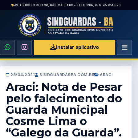
AV. LINDOLFO COLLOR, 690, MALHADO – ILHÉUS/BA, CEP: 45.651-320
Instalar aplicativo
28/04/2021
SINDGUARDASBA.COM.BR
ARACI
Araci: Nota de Pesar
pelo falecimento do
Guarda Municipal
Cosme Lima o
“Galego da Guarda”.